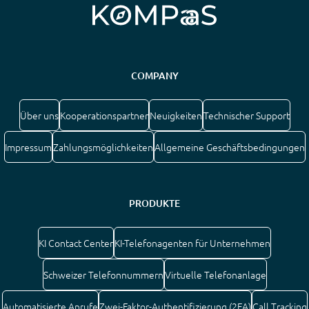
COMPANY
Über uns
Kooperationspartner
Neuigkeiten
Technischer Support
Impressum
Zahlungsmöglichkeiten
Allgemeine Geschäftsbedingungen
PRODUKTE
KI Contact Center
KI-Telefonagenten für Unternehmen
Schweizer Telefonnummern
Virtuelle Telefonanlage
Automatisierte Anrufe
Zwei-Faktor-Authentifizierung (2FA)
Call Tracking