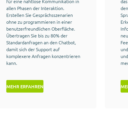
für eine nahtlose Kommunikation in
das
allen Phasen der Interaktion.
den
Erstellen Sie Gesprächsszenarien
Spr
ohne zu programmieren in einer
Erk
benutzerfreundlichen Oberfläche.
Inf
Übertragen Sie bis zu 80% der
neu
Standardanfragen an den Chatbot,
Fee
damit sich der Support auf
und
komplexere Anfragen konzentrieren
und
kann.
men
MEHR ERFAHREN
ME