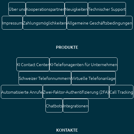
Über uns
Kooperationspartner
Neuigkeiten
Technischer Support
Impressum
Zahlungsmöglichkeiten
Allgemeine Geschäftsbedingungen
PRODUKTE
KI Contact Center
KI-Telefonagenten für Unternehmen
Schweizer Telefonnummern
Virtuelle Telefonanlage
Automatisierte Anrufe
Zwei-Faktor-Authentifizierung (2FA)
Call Tracking
Chatbots
Integrationen
KONTAKTE