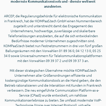
modernste Kommunikationstools und - dienste weltweit
anzubieten.
ARCEP, die Regulierungsbehörde für elektronische Kommunikation
in Frankreich, hat der KOMPaaS.tech GmbH einen Nummernbereich
zugeteilt und unterstreicht damit das Engagement des
Unternehmens, hochwertige, zuverlässige und skalierbare
Telefonielösungen anzubieten, die auf die sich entwickelnden
Bedürfnisse moderner Unternehmen zugeschnitten sind.
KOMPaaS.tech bietet nun Festnetznummern in drei von fünf großen
Ballungsräumen mit den Vorwahlen 01 89 36 0, 04 12 13 0, 05 25
34 0 sowie Universalnummern für Telekommunikationsplattformen
mit den Vorwahlen 09 39 37 2 und 09 39 37 3 an.
Mit dieser strategischen Übernahme möchte KOMPaaS.tech
Unternehmen aller Größenordnungen effiziente und
kostengünstige Kommunikationstools an die Hand geben, die den
Betrieb rationalisieren und die Interaktion mit Kunden in Frankreich
verbessern. Die neu eingeführte Communication Platform-as-a-
Service (CPaaS) wurde entwickelt, um nahtlose
Kommunikationserlebnisse zu bieten. Sie umfasst modernste VoIP-
Technologie (Voice over Internet Protocol), virtuelle